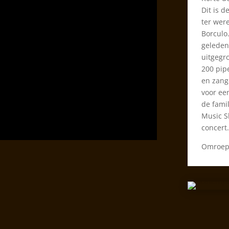
Dit is 
ter wer
Borculo
geleden 
uitgegr
200 pip
en zang
voor een
de fami
Music S
concert
Omroep