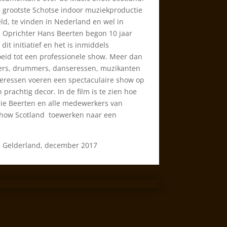
de grootste Schotse indoor muziekproductie
eld, te vinden in Nederland en wel in
. Oprichter Hans Beerten begon 10 jaar
dit initiatief en het is inmiddels
oeid tot een professionele show. Meer dan
ers, drummers, danseressen, muzikanten
eressen voeren een spectaculaire show op
 prachtig decor. In de film is te zien hoe
lie Beerten en alle medewerkers van
how Scotland toewerken naar een
.
 Gelderland, december 2017