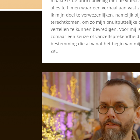
maakte ik de buurt onveilig met de video
alles te filmen waar een verhaal aan vast 
ik mijn doel te verwezenlijken, namelijk bij
terechtkomen, om zo mijn onuitputtelijke 
vertellen te kunnen bevredigen. Voor mij i
zomaar een keuze of vanzelfsprekendheid. 
bestemming die al vanaf het begin van mij
zat.