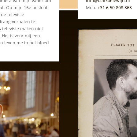
camera van mijn vader om
info@olafkoelewijn.nl
zat. Op mijn 16e besloot
Mob:
+31 6 50 808 363
 de televisie
drang verhalen te
s televisie maken niet
Het is voor mij een
n leven me in het bloed