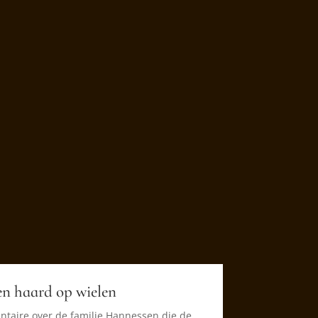
en haard op wielen
taire over de familie Hannessen die de