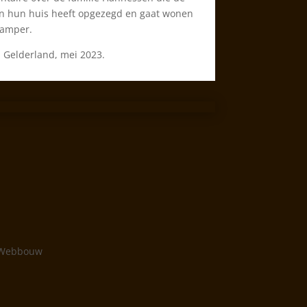
n hun huis heeft opgezegd en gaat wonen
camper.
Gelderland, mei 2023.
 Webbouw